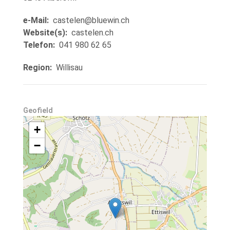
e-Mail
castelen@bluewin.ch
Website(s)
castelen.ch
Telefon
041 980 62 65
Region
Willisau
Geofield
+
−